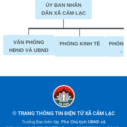
ỦY BAN NHÂN
DÂN XÃ CẨM LẠC
VĂN PHÒNG
PHÒNG KINH TẾ
PHÒNG
HĐND VÀ UBND
- 
©
TRANG THÔNG TIN ĐIỆN TỬ XÃ CẨM LẠC
Trưởng Ban biên tập:
Phó Chủ tịch UBND xã