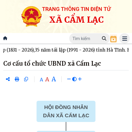
TRANG THÔNG TIN ĐIỆN TỬ
XÃ CẨM LẠC
 (1831 - 2026),35 năm tái lập (1991 - 2026) tỉnh Hà Tĩnh. H
Cơ cấu tổ chức UBND xã Cẩm Lạc
A
A
A
HỘI ĐỒNG NHÂN
DÂN XÃ CẨM LẠC