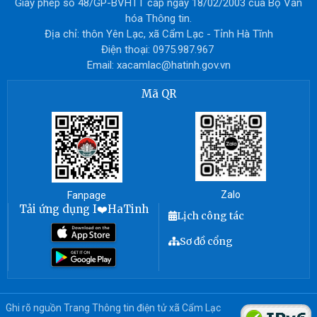
Giấy phép số 48/GP-BVHTT cấp ngày 18/02/2003 của Bộ Văn
hóa Thông tin.
Địa chỉ: thôn Yên Lạc, xã Cẩm Lạc - Tỉnh Hà Tĩnh
Điện thoại: 0975.987.967
Email: xacamlac@hatinh.gov.vn
Mã QR
Zalo
Fanpage
Tải ứng dụng I❤️HaTinh
Lịch công tác
Sơ đồ cổng
Ghi rõ nguồn Trang Thông tin điện tử xã Cẩm Lạc