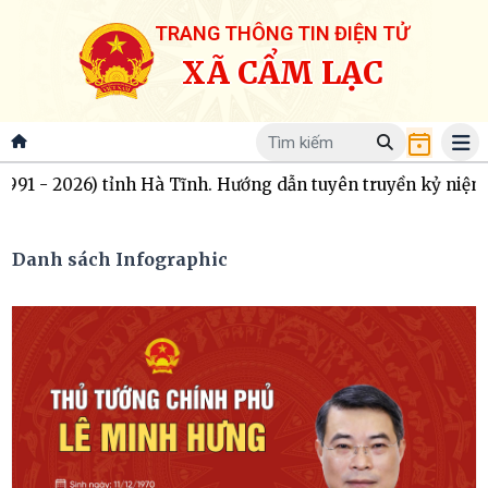
TRANG THÔNG TIN ĐIỆN TỬ
XÃ CẨM LẠC
nh Hà Tĩnh. Hướng dẫn tuyên truyền kỷ niệm 195 năm thành lậ
Danh sách Infographic