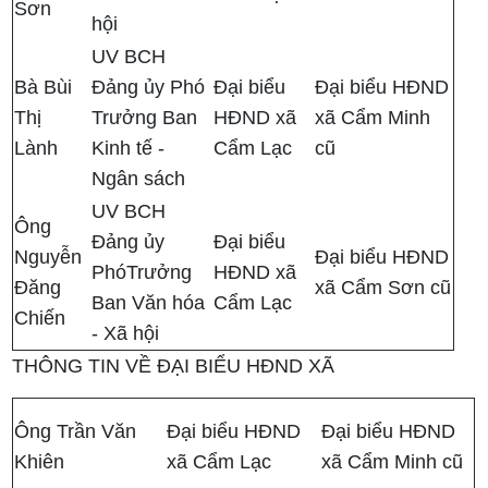
Sơn
hội
UV BCH
Bà Bùi
Đảng ủy Phó
Đại biểu
Đại biểu HĐND
Thị
Trưởng Ban
HĐND xã
xã Cẩm Minh
Lành
Kinh tế -
Cẩm Lạc
cũ
Ngân sách
UV BCH
Ông
Đảng ủy
Đại biểu
Nguyễn
Đại biểu HĐND
PhóTrưởng
HĐND xã
Đăng
xã Cẩm Sơn cũ
Ban Văn hóa
Cẩm Lạc
Chiến
- Xã hội
THÔNG TIN VỀ ĐẠI BIỂU HĐND XÃ
Ông Trần Văn
Đại biểu HĐND
Đại biểu HĐND
Khiên
xã Cẩm Lạc
xã Cẩm Minh cũ