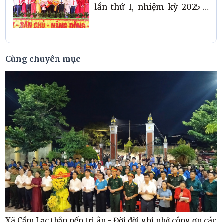
lần thứ I, nhiệm kỳ 2025 -
2030.
Cùng chuyên mục
Xã Cẩm Lạc thắp nến tri ân - Đời đời ghi nhớ công ơn các