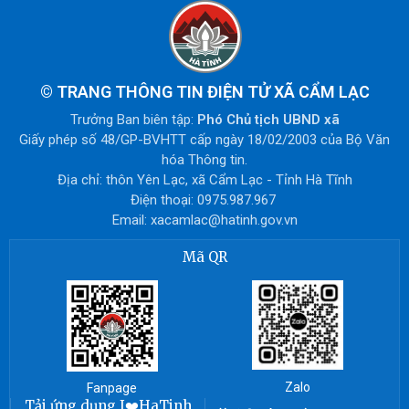
©
TRANG THÔNG TIN ĐIỆN TỬ XÃ CẨM LẠC
Trưởng Ban biên tập:
Phó Chủ tịch UBND xã
Giấy phép số 48/GP-BVHTT cấp ngày 18/02/2003 của Bộ Văn
hóa Thông tin.
Địa chỉ: thôn Yên Lạc, xã Cẩm Lạc - Tỉnh Hà Tĩnh
Điện thoại: 0975.987.967
Email: xacamlac@hatinh.gov.vn
Mã QR
Zalo
Fanpage
Tải ứng dụng I❤️HaTinh