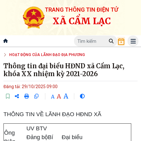
TRANG THÔNG TIN ĐIỆN TỬ
XÃ CẨM LẠC
HOẠT ĐỘNG CỦA LÃNH ĐẠO ĐỊA PHƯƠNG
Thông tin đại biểu HĐND xã Cẩm Lạc,
khóa XX nhiệm kỳ 2021-2026
Đăng tải: 29/10/2025 09:00
A
A
A
THÔNG TIN VỀ LÃNH ĐẠO HĐND XÃ
UV BTV
Ông
Đảng bộBí
Đại biểu