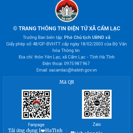
©
TRANG THÔNG TIN ĐIỆN TỬ XÃ CẨM LẠC
Trưởng Ban biên tập:
Phó Chủ tịch UBND xã
Giấy phép số 48/GP-BVHTT cấp ngày 18/02/2003 của Bộ Văn
hóa Thông tin.
Địa chỉ: thôn Yên Lạc, xã Cẩm Lạc - Tỉnh Hà Tĩnh
Điện thoại: 0975.987.967
Email: xacamlac@hatinh.gov.vn
Mã QR
Zalo
Fanpage
Tải ứng dụng I❤️HaTinh